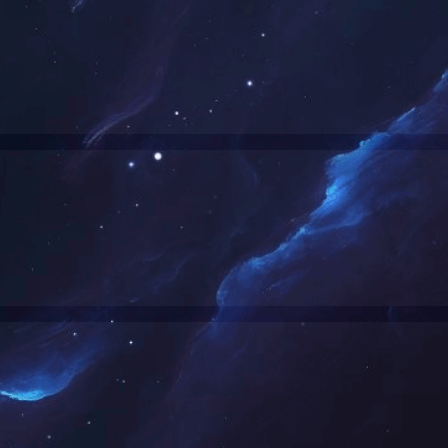
角磨片和合成磨石的海关编码是什么
发布人：网投在线 来源：本站整理 发布时间：2015-0
片
4221000 其他砂轮〔由其他粘聚磨料或陶瓷所制〕
5% 监管条件B
磨石
4210000 其他石磨、石碾及砂轮〔包括类似品，由粘聚合成或天然金刚石
 5% 监管条件B
4229000 其他石磨,石碾及类似品〔由其他粘聚磨料或陶瓷所制
4309000 手用其他磨石及抛光石
不用监管条件