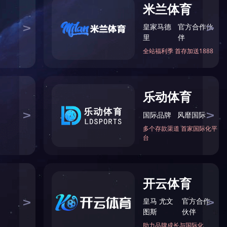
？监管条件呢？
7-26
所制〕